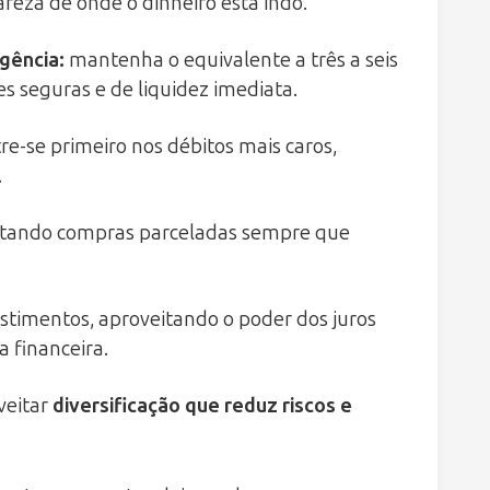
lareza de onde o dinheiro está indo.
rgência
:
mantenha o equivalente a três a seis
s seguras e de liquidez imediata.
e-se primeiro nos débitos mais caros,
.
evitando compras parceladas sempre que
stimentos, aproveitando o poder dos juros
 financeira.
veitar
diversificação que reduz riscos e